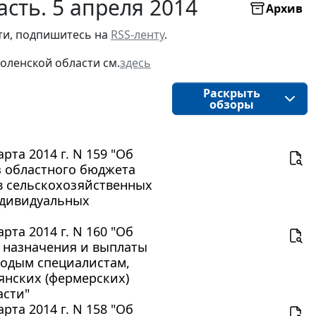
сть. 5 апреля 2014
Архив
ти, подпишитесь на 
RSS-ленту
.
оленской области
см.
здесь
Раскрыть
обзоры
та 2014 г. N 159 "Об
 областного бюджета
 сельскохозяйственных
ндивидуальных
та 2014 г. N 160 "Об
 назначения и выплаты
лодым специалистам,
янских (фермерских)
асти"
та 2014 г. N 158 "Об