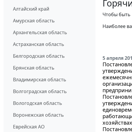
Горячи
Алтайский край
Чтобы быть 
Амурская область
Наиболее ва
Архангельская область
Астраханская область
Белгородская область
5 апреля 20
Постановле
Брянская область
утвержден
ежемесячн
Владимирская область
организаци
предприни
Волгоградская область
Постановле
утвержден
Вологодская область
единоврем
Воронежская область
работающи
хозяйствах
Еврейская АО
Постановле