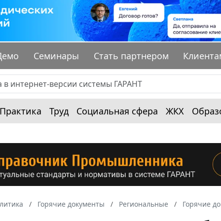
Демо
Семинары
Стать партнером
Клиента
Практика
Труд
Социальная сфера
ЖКХ
Образ
алитика
Горячие документы
Региональные
Горячие до