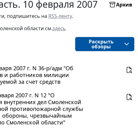
сть. 10 февраля 2007
Архив
ти, подпишитесь на 
RSS-ленту
.
оленской области
см.
здесь
Раскрыть
обзоры
ря 2007 г. N 36-р/адм "Об
ов и работников милиции
емой за счет средств
аря 2007 г. N 12 "О
я внутренних дел Смоленской
енной противопожарной службы
й обороны, чрезвычайным
по Смоленской области"