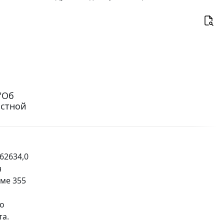
 "Об
астной
62634,0
н
ме 355
го
та.