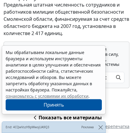
Предельная штатная численность сотрудников и
работников милиции общественной безопасности
Смоленской области, финансируемая за счет средств
областного бюджета на 2007 год, установлена в
количестве 2 417 единиц.
Для просмотра актуального текста документа и
Мы обрабатываем локальные данные
получения полной информации о вступлении в силу,
браузера и используем инструменты
изменениях и порядке применения документа,
воспользуйтесь поиском в Интернет-версии системы
аналитики в целях улучшения и обеспечения
ГАРАНТ:
работоспособности сайта, статистических
исследований и обзоров. Вы можете
запретить обработку указанных данных в
настройках браузера. Пожалуйста,
ознакомьтесь с условиями их обработки
.
Принять
Показать все материалы
Перепечатка
Erid: 4CQwVszH9pWwojUA9Q3
Реклама