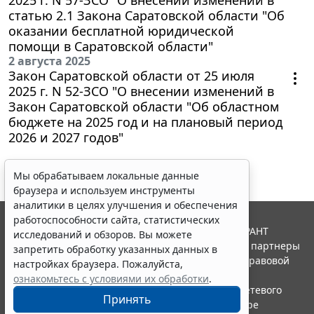
статью 2.1 Закона Саратовской области "Об
оказании бесплатной юридической
помощи в Саратовской области"
2 августа 2025
Закон Саратовской области от 25 июля
2025 г. N 52-ЗСО "О внесении изменений в
Закон Саратовской области "Об областном
бюджете на 2025 год и на плановый период
2026 и 2027 годов"
Мы обрабатываем локальные данные
браузера и используем инструменты
аналитики в целях улучшения и обеспечения
работоспособности сайта, статистических
© ООО "НПП "ГАРАНТ-СЕРВИС", 2026. Система ГАРАНТ
исследований и обзоров. Вы можете
выпускается с 1990 года. Компания "Гарант" и ее партнеры
запретить обработку указанных данных в
являются участниками Российской ассоциации правовой
настройках браузера. Пожалуйста,
информации ГАРАНТ.
ознакомьтесь с условиями их обработки
.
Портал ГАРАНТ.РУ зарегистрирован в качестве сетевого
Принять
издания Федеральной службой по надзору в сфере