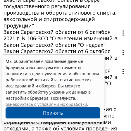
государственного регулирования
производства и оборота этилового спирта,
алкогольной и спиртосодержащей
продукции"
Закон Саратовской области от 6 октября
2021 г. N 106-ЗСО "О внесении изменений в
Закон Саратовской области "О недрах"
Закон Саратовской области от 6 октября
2021 г. N 103-ЗСО "О внесении изменений в
Мы обрабатываем локальные данные
Закон Саратовской области "О земле"
браузера и используем инструменты
Закон Саратовской области от 6 октября
аналитики в целях улучшения и обеспечения
2021 г. N 104-ЗСО "О внесении изменений в
работоспособности сайта, статистических
статью 5 Закона Саратовской области "О
исследований и обзоров. Вы можете
содержании и порядке заключения
запретить обработку указанных данных в
соглашения между уполномоченным
настройках браузера. Пожалуйста,
органом исполнительной власти
ознакомьтесь с условиями их обработки
.
Саратовской области в сфере обращения с
Принять
отходами и региональным оператором по
обращению с твердыми коммунальными
отходами, а также об условиях проведения