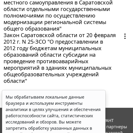
местного самоуправления в Саратовской
области отдельными государственными
полномочиями по осуществлению
модернизации региональной системы
общего образования"
Закон Саратовской области от 20 февраля
2012 г. N 25-ЗСО "О предоставлении в
2012 году бюджетам муниципальных
образований области субсидии на
проведение противоаварийных
мероприятий в зданиях муниципальных
общеобразовательных учреждений
области"
Мы обрабатываем локальные данные
браузера и используем инструменты
аналитики в целях улучшения и обеспечения
работоспособности сайта, статистических
© ООО "НПП "ГАРАНТ-СЕРВИС", 2026. Система ГАРАНТ
исследований и обзоров. Вы можете
выпускается с 1990 года. Компания "Гарант" и ее партнеры
запретить обработку указанных данных в
являются участниками Российской ассоциации правовой