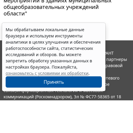
мероприятий в зданиях муниципальных
общеобразовательных учреждений
области"
Мы обрабатываем локальные данные
браузера и используем инструменты
аналитики в целях улучшения и обеспечения
работоспособности сайта, статистических
© ООО "НПП "ГАРАНТ-СЕРВИС", 2026. Система ГАРАНТ
исследований и обзоров. Вы можете
выпускается с 1990 года. Компания "Гарант" и ее партнеры
запретить обработку указанных данных в
являются участниками Российской ассоциации правовой
настройках браузера. Пожалуйста,
информации ГАРАНТ.
ознакомьтесь с условиями их обработки
.
Портал ГАРАНТ.РУ зарегистрирован в качестве сетевого
Принять
издания Федеральной службой по надзору в сфере
связи,информационных технологий и массовых
коммуникаций (Роскомнадзором), Эл № ФС77-58365 от 18
июня 2014 года.
16+
Контакты
8-800-200-88-88