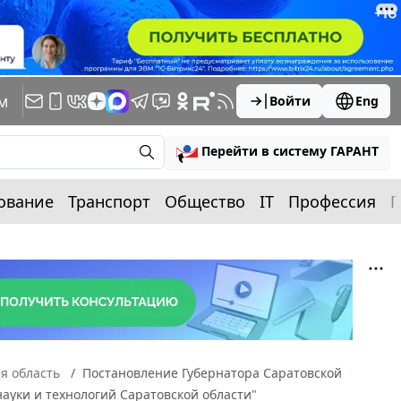
м
Войти
Eng
Перейти в систему ГАРАНТ
ование
Транспорт
Общество
IT
Профессия
П
я область
Постановление Губернатора Саратовской
науки и технологий Саратовской области"