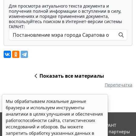
Для просмотра актуального текста документа и
получения полной информации о вступлении в силу,
изменениях и порядке применения документа,
воспользуйтесь поиском в Интернет-версии системы
ГАРАНТ:
Показать все материалы
Перепечатка
Мы обрабатываем локальные данные
браузера и используем инструменты
аналитики в целях улучшения и обеспечения
работоспособности сайта, статистических
© ООО "НПП "ГАРАНТ-СЕРВИС", 2026. Система ГАРАНТ
исследований и обзоров. Вы можете
выпускается с 1990 года. Компания "Гарант" и ее партнеры
запретить обработку указанных данных в