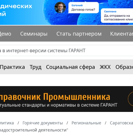
Демо
Семинары
Стать партнером
Клиента
Практика
Труд
Социальная сфера
ЖКХ
Образ
алитика
Горячие документы
Региональные
Саратовска
радостроительной деятельности"