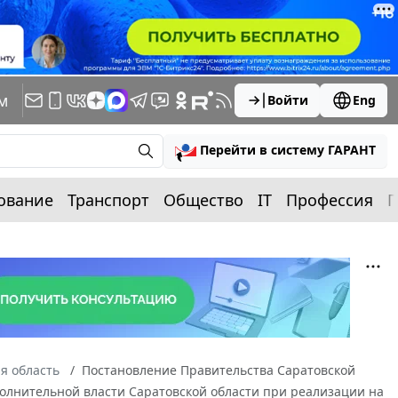
м
Войти
Eng
Перейти в систему ГАРАНТ
ование
Транспорт
Общество
IT
Профессия
П
я область
Постановление Правительства Саратовской
сполнительной власти Саратовской области при реализации на