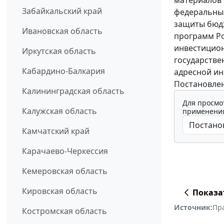
материалов 
Забайкальский край
федеральных
защиты бюдж
Ивановская область
программ Ро
инвестицио
Иркутская область
государстве
Кабардино-Балкария
адресной и
Постановлен
Калининградская область
Для просмо
Калужская область
применения
Камчатский край
Карачаево-Черкессия
Кемеровская область
Кировская область
Показа
Источник:
Пр
Костромская область