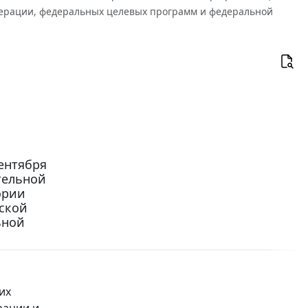
дерации, федеральных целевых программ и федеральной
ентября
тельной
ории
ской
ьной
их