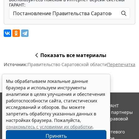
ГАРАНТ:
Показать все материалы
Источник:
Правительство Саратовской области
Перепечатка
Мы обрабатываем локальные данные
браузера и используем инструменты
аналитики в целях улучшения и обеспечения
работоспособности сайта, статистических
© ООО "НПП "ГАРАНТ-СЕРВИС", 2026. Система ГАРАНТ
исследований и обзоров. Вы можете
выпускается с 1990 года. Компания "Гарант" и ее партнеры
запретить обработку указанных данных в
являются участниками Российской ассоциации правовой
настройках браузера. Пожалуйста,
информации ГАРАНТ.
ознакомьтесь с условиями их обработки
.
Портал ГАРАНТ.РУ зарегистрирован в качестве сетевого
Принять
издания Федеральной службой по надзору в сфере