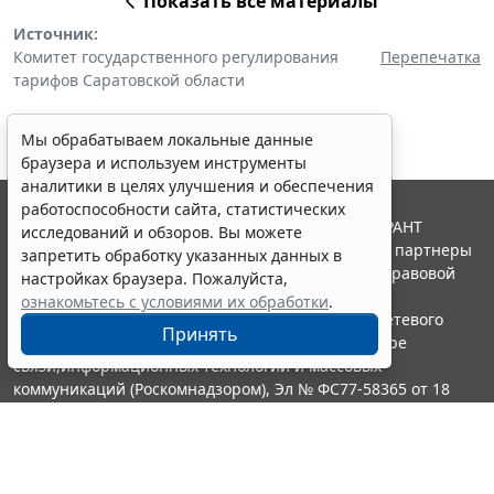
Показать все материалы
Источник:
Комитет государственного регулирования
Перепечатка
тарифов Саратовской области
Мы обрабатываем локальные данные
браузера и используем инструменты
аналитики в целях улучшения и обеспечения
работоспособности сайта, статистических
© ООО "НПП "ГАРАНТ-СЕРВИС", 2026. Система ГАРАНТ
исследований и обзоров. Вы можете
выпускается с 1990 года. Компания "Гарант" и ее партнеры
запретить обработку указанных данных в
являются участниками Российской ассоциации правовой
настройках браузера. Пожалуйста,
информации ГАРАНТ.
ознакомьтесь с условиями их обработки
.
Портал ГАРАНТ.РУ зарегистрирован в качестве сетевого
Принять
издания Федеральной службой по надзору в сфере
связи,информационных технологий и массовых
коммуникаций (Роскомнадзором), Эл № ФС77-58365 от 18
июня 2014 года.
16+
Контакты
8-800-200-88-88