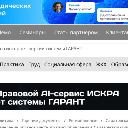
Демо
Семинары
Стать партнером
Клиента
Практика
Труд
Социальная сфера
ЖКХ
Образ
алитика
Горячие документы
Региональные
Саратовска
наделении органов местного самоуправления в Саратовской об