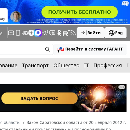
м
Войти
Eng
Перейти в систему ГАРАНТ
ование
Транспорт
Общество
IT
Профессия
П
я область
Закон Саратовской области от 20 февраля 2012 г.
ласти отдельными государственными полномочиями по