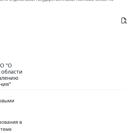
СО "О
 области
влению
ния"
новыми
зования в
стеме