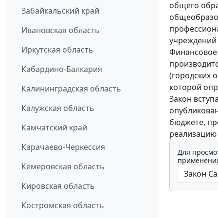
общего обра
Забайкальский край
общеобразо
профессион
Ивановская область
учреждений 
Иркутская область
Финансовое
производит
Кабардино-Балкария
(городских 
которой опр
Калининградская область
Закон вступ
Калужская область
опубликован
бюджете, пр
Камчатский край
реализацию 
Карачаево-Черкессия
Для просмо
применения
Кемеровская область
Кировская область
Костромская область