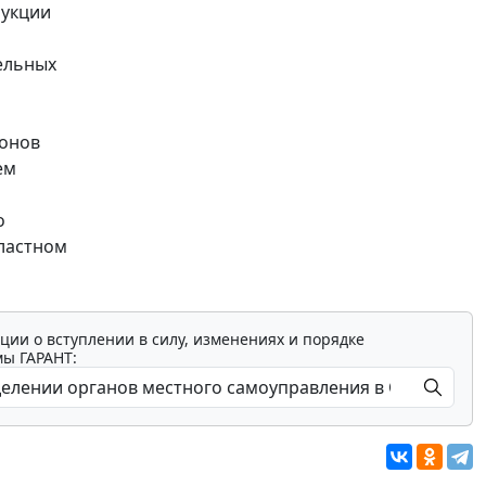
рукции
ельных
йонов
ем
о
бластном
ции о вступлении в силу, изменениях и порядке
мы ГАРАНТ: