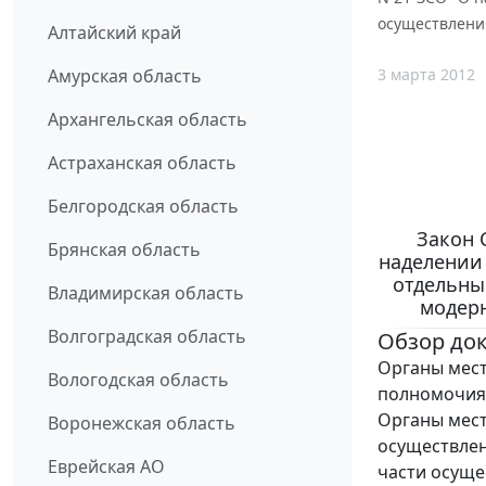
осуществлени
Алтайский край
3 марта 2012
Амурская область
Архангельская область
Астраханская область
Белгородская область
Закон 
Брянская область
наделении 
отдельны
Владимирская область
модер
Волгоградская область
Обзор до
Органы мест
Вологодская область
полномочия
Органы мес
Воронежская область
осуществле
Еврейская АО
части осуще