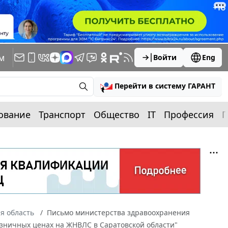
м
Войти
Eng
Перейти в систему ГАРАНТ
ование
Транспорт
Общество
IT
Профессия
П
я область
Письмо министерства здравоохранения
розничных ценах на ЖНВЛС в Саратовской области"