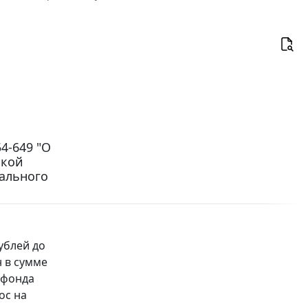
4-649 "О
ской
пального
рублей до
н в сумме
 фонда
ос на