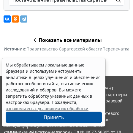
Показать все материалы
Источник:
Правительство Саратовской области
Перепечатка
Мы обрабатываем локальные данные
браузера и используем инструменты
аналитики в целях улучшения и обеспечения
работоспособности сайта, статистических
© ООО "НПП "ГАРАНТ-СЕРВИС", 2026. Система ГАРАНТ
исследований и обзоров. Вы можете
выпускается с 1990 года. Компания "Гарант" и ее партнеры
запретить обработку указанных данных в
являются участниками Российской ассоциации правовой
настройках браузера. Пожалуйста,
информации ГАРАНТ.
ознакомьтесь с условиями их обработки
.
Портал ГАРАНТ.РУ зарегистрирован в качестве сетевого
Принять
издания Федеральной службой по надзору в сфере
связи,информационных технологий и массовых
коммуникаций (Роскомнадзором), Эл № ФС77-58365 от 18