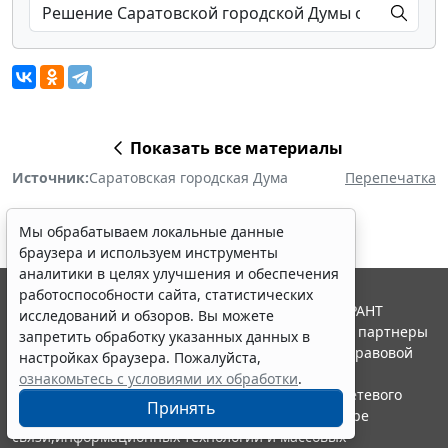
Показать все материалы
Источник:
Саратовская городская Дума
Перепечатка
Мы обрабатываем локальные данные
браузера и используем инструменты
аналитики в целях улучшения и обеспечения
работоспособности сайта, статистических
© ООО "НПП "ГАРАНТ-СЕРВИС", 2026. Система ГАРАНТ
исследований и обзоров. Вы можете
выпускается с 1990 года. Компания "Гарант" и ее партнеры
запретить обработку указанных данных в
являются участниками Российской ассоциации правовой
настройках браузера. Пожалуйста,
информации ГАРАНТ.
ознакомьтесь с условиями их обработки
.
Портал ГАРАНТ.РУ зарегистрирован в качестве сетевого
Принять
издания Федеральной службой по надзору в сфере
связи,информационных технологий и массовых