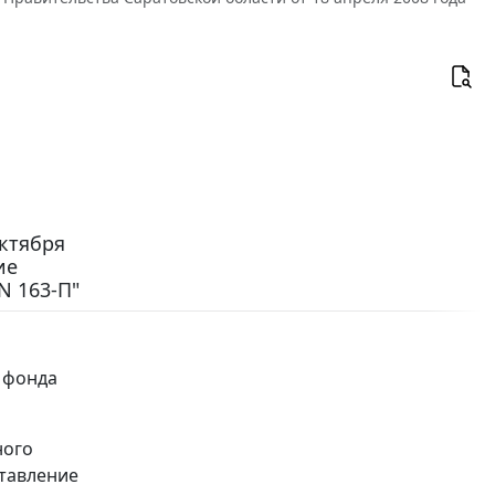
ктября
ие
N 163-П"
 фонда
ного
ставление