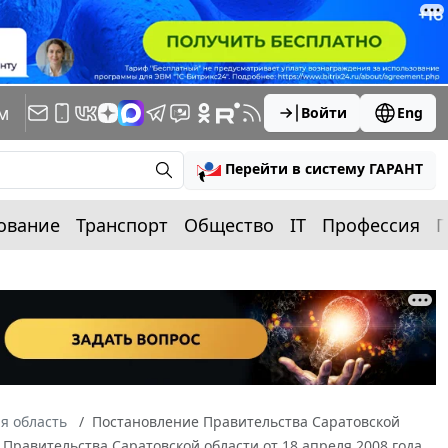
м
Войти
Eng
Перейти в систему ГАРАНТ
ование
Транспорт
Общество
IT
Профессия
П
я область
Постановление Правительства Саратовской
 Правительства Саратовской области от 18 апреля 2008 года