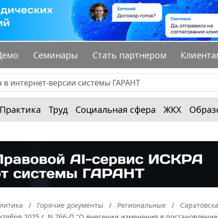
Демо
Семинары
Стать партнером
Клиента
Практика
Труд
Социальная сфера
ЖКХ
Образ
алитика
Горячие документы
Региональные
Саратовска
октября 2025 г. N 766-П "О внесении изменения в постановление