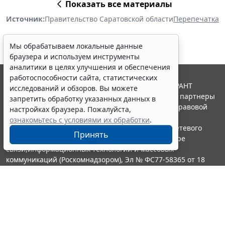
Показать все материалы
Источник:
Правительство Саратовской области
Перепечатка
Мы обрабатываем локальные данные
браузера и используем инструменты
аналитики в целях улучшения и обеспечения
работоспособности сайта, статистических
© ООО "НПП "ГАРАНТ-СЕРВИС", 2026. Система ГАРАНТ
исследований и обзоров. Вы можете
выпускается с 1990 года. Компания "Гарант" и ее партнеры
запретить обработку указанных данных в
являются участниками Российской ассоциации правовой
настройках браузера. Пожалуйста,
информации ГАРАНТ.
ознакомьтесь с условиями их обработки
.
Портал ГАРАНТ.РУ зарегистрирован в качестве сетевого
Принять
издания Федеральной службой по надзору в сфере
связи,информационных технологий и массовых
коммуникаций (Роскомнадзором), Эл № ФС77-58365 от 18
июня 2014 года.
16+
Контакты
8-800-200-88-88