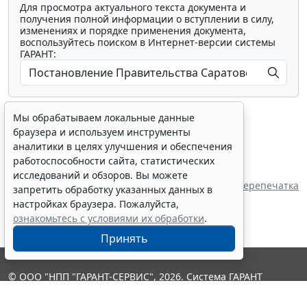
Для просмотра актуального текста документа и
получения полной информации о вступлении в силу,
изменениях и порядке применения документа,
воспользуйтесь поиском в Интернет-версии системы
ГАРАНТ:
Мы обрабатываем локальные данные
браузера и используем инструменты
аналитики в целях улучшения и обеспечения
работоспособности сайта, статистических
Показать все материалы
исследований и обзоров. Вы можете
Источник:
Правительство Саратовской области
Перепечатка
запретить обработку указанных данных в
настройках браузера. Пожалуйста,
ознакомьтесь с условиями их обработки
.
Принять
© ООО "НПП "ГАРАНТ-СЕРВИС", 2026. Система ГАРАНТ
выпускается с 1990 года. Компания "Гарант" и ее партнеры
являются участниками Российской ассоциации правовой