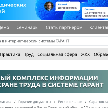
Демо
Семинары
Стать партнером
Клиента
Практика
Труд
Социальная сфера
ЖКХ
Образ
алитика
Горячие документы
Региональные
Саратовска
внесении изменений в Закон Саратовской области "О регулиро