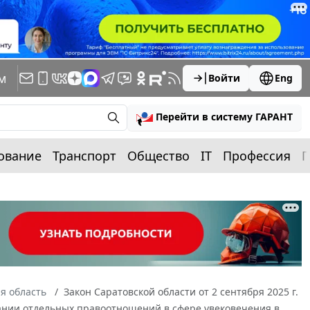
м
Войти
Eng
Перейти в систему ГАРАНТ
ование
Транспорт
Общество
IT
Профессия
П
я область
Закон Саратовской области от 2 сентября 2025 г.
вании отдельных правоотношений в сфере увековечения в