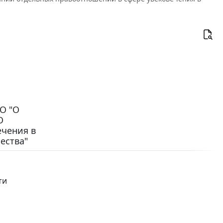
СО "О
О
ечения в
ества"
ти