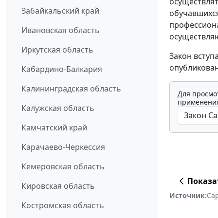
осуществлят
Забайкальский край
обучавшихся
профессиона
Ивановская область
осуществля
Иркутская область
Закон вступ
опубликован
Кабардино-Балкария
Калининградская область
Для просмо
применения
Калужская область
Камчатский край
Карачаево-Черкессия
Кемеровская область
Показа
Кировская область
Источник:
Са
Костромская область