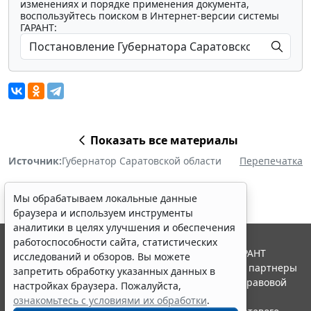
изменениях и порядке применения документа,
воспользуйтесь поиском в Интернет-версии системы
ГАРАНТ:
Показать все материалы
Источник:
Губернатор Саратовской области
Перепечатка
Мы обрабатываем локальные данные
браузера и используем инструменты
аналитики в целях улучшения и обеспечения
работоспособности сайта, статистических
© ООО "НПП "ГАРАНТ-СЕРВИС", 2026. Система ГАРАНТ
исследований и обзоров. Вы можете
выпускается с 1990 года. Компания "Гарант" и ее партнеры
запретить обработку указанных данных в
являются участниками Российской ассоциации правовой
настройках браузера. Пожалуйста,
информации ГАРАНТ.
ознакомьтесь с условиями их обработки
.