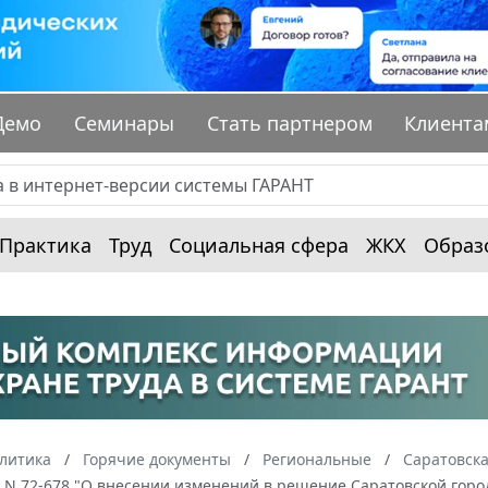
Демо
Семинары
Стать партнером
Клиента
Практика
Труд
Социальная сфера
ЖКХ
Образ
алитика
Горячие документы
Региональные
Саратовска
г. N 72-678 "О внесении изменений в решение Саратовской горо