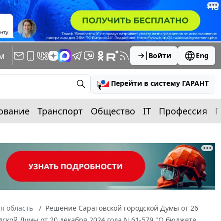
м
Войти
Eng
Перейти в систему ГАРАНТ
ование
Транспорт
Общество
IT
Профессия
П
я область
Решение Саратовской городской Думы от 26
дской Думы от 20 декабря 2024 года N 61-579 "О бюджете