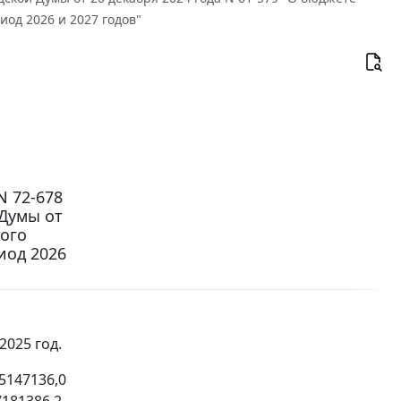
иод 2026 и 2027 годов"
N 72-678
Думы от
ного
иод 2026
025 год.
5147136,0
7181386,2