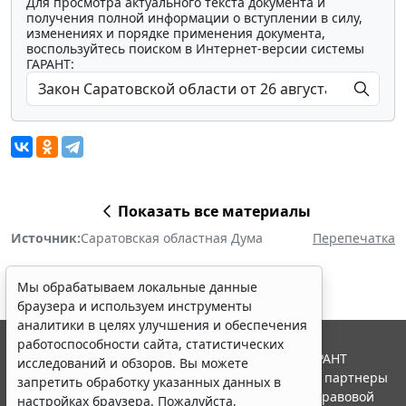
Для просмотра актуального текста документа и
получения полной информации о вступлении в силу,
изменениях и порядке применения документа,
воспользуйтесь поиском в Интернет-версии системы
ГАРАНТ:
Показать все материалы
Источник:
Саратовская областная Дума
Перепечатка
Мы обрабатываем локальные данные
браузера и используем инструменты
аналитики в целях улучшения и обеспечения
работоспособности сайта, статистических
© ООО "НПП "ГАРАНТ-СЕРВИС", 2026. Система ГАРАНТ
исследований и обзоров. Вы можете
выпускается с 1990 года. Компания "Гарант" и ее партнеры
запретить обработку указанных данных в
являются участниками Российской ассоциации правовой
настройках браузера. Пожалуйста,