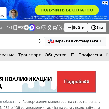
м
Войти
Eng
Перейти в систему ГАРАНТ
ование
Транспорт
Общество
IT
Профессия
П
я область
Распоряжение министерства строительства и
 N 281-p "Об установлении тарифа на услугу водоснабжения