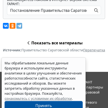
ГАРАНТ:
Показать все материалы
Источник:
Правительство Саратовской области
Перепечатка
Мы обрабатываем локальные данные
браузера и используем инструменты
аналитики в целях улучшения и обеспечения
работоспособности сайта, статистических
© ООО "НПП "ГАРАНТ-СЕРВИС", 2026. Система ГАРАНТ
исследований и обзоров. Вы можете
выпускается с 1990 года. Компания "Гарант" и ее партнеры
запретить обработку указанных данных в
являются участниками Российской ассоциации правовой
настройках браузера. Пожалуйста,
информации ГАРАНТ.
ознакомьтесь с условиями их обработки
.
Портал ГАРАНТ.РУ зарегистрирован в качестве сетевого
Принять
издания Федеральной службой по надзору в сфере