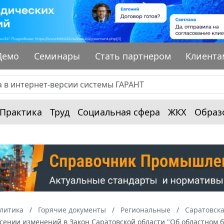
Демо
Семинары
Стать партнером
Клиента
Практика
Труд
Социальная сфера
ЖКХ
Образ
алитика
Горячие документы
Региональные
Саратовска
сении изменений в Закон Саратовской области "Об областном б