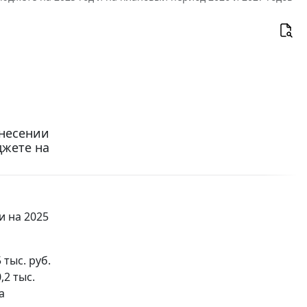
внесении
джете на
и на 2025
тыс. руб.
,2 тыс.
а