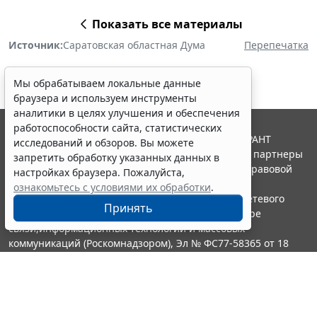
Показать все материалы
Источник:
Саратовская областная Дума
Перепечатка
Мы обрабатываем локальные данные
браузера и используем инструменты
аналитики в целях улучшения и обеспечения
работоспособности сайта, статистических
© ООО "НПП "ГАРАНТ-СЕРВИС", 2026. Система ГАРАНТ
исследований и обзоров. Вы можете
выпускается с 1990 года. Компания "Гарант" и ее партнеры
запретить обработку указанных данных в
являются участниками Российской ассоциации правовой
настройках браузера. Пожалуйста,
информации ГАРАНТ.
ознакомьтесь с условиями их обработки
.
Портал ГАРАНТ.РУ зарегистрирован в качестве сетевого
Принять
издания Федеральной службой по надзору в сфере
связи,информационных технологий и массовых
коммуникаций (Роскомнадзором), Эл № ФС77-58365 от 18
июня 2014 года.
16+
Контакты
8-800-200-88-88