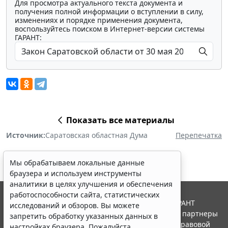
Для просмотра актуального текста документа и
получения полной информации о вступлении в силу,
изменениях и порядке применения документа,
воспользуйтесь поиском в Интернет-версии системы
ГАРАНТ:
Показать все материалы
Источник:
Саратовская областная Дума
Перепечатка
Мы обрабатываем локальные данные
браузера и используем инструменты
аналитики в целях улучшения и обеспечения
работоспособности сайта, статистических
© ООО "НПП "ГАРАНТ-СЕРВИС", 2026. Система ГАРАНТ
исследований и обзоров. Вы можете
выпускается с 1990 года. Компания "Гарант" и ее партнеры
запретить обработку указанных данных в
являются участниками Российской ассоциации правовой
настройках браузера. Пожалуйста,