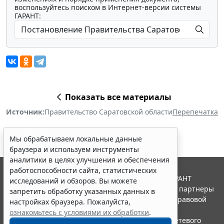
воспользуйтесь поиском в Интернет-версии системы
ГАРАНТ:
Показать все материалы
Источник:
Правительство Саратовской области
Перепечатка
Мы обрабатываем локальные данные
браузера и используем инструменты
аналитики в целях улучшения и обеспечения
работоспособности сайта, статистических
© ООО "НПП "ГАРАНТ-СЕРВИС", 2026. Система ГАРАНТ
исследований и обзоров. Вы можете
выпускается с 1990 года. Компания "Гарант" и ее партнеры
запретить обработку указанных данных в
являются участниками Российской ассоциации правовой
настройках браузера. Пожалуйста,
информации ГАРАНТ.
ознакомьтесь с условиями их обработки
.
Портал ГАРАНТ.РУ зарегистрирован в качестве сетевого