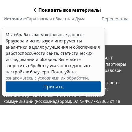
Показать все материалы
Источник:
Саратовская областная Дума
Перепечатка
Мы обрабатываем локальные данные
браузера и используем инструменты
аналитики в целях улучшения и обеспечения
работоспособности сайта, статистических
© ООО "НПП "ГАРАНТ-СЕРВИС", 2026. Система ГАРАНТ
исследований и обзоров. Вы можете
выпускается с 1990 года. Компания "Гарант" и ее партнеры
запретить обработку указанных данных в
являются участниками Российской ассоциации правовой
настройках браузера. Пожалуйста,
информации ГАРАНТ.
ознакомьтесь с условиями их обработки
.
Портал ГАРАНТ.РУ зарегистрирован в качестве сетевого
Принять
издания Федеральной службой по надзору в сфере
связи,информационных технологий и массовых
коммуникаций (Роскомнадзором), Эл № ФС77-58365 от 18
июня 2014 года.
16+
Контакты
8-800-200-88-88