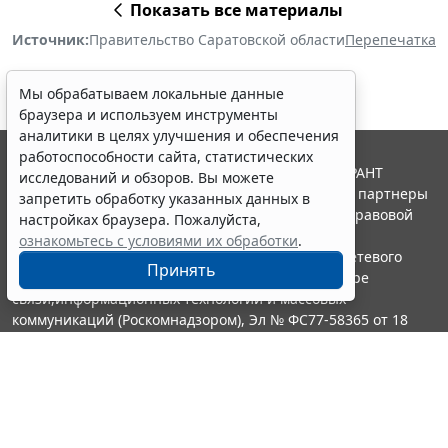
Показать все материалы
Источник:
Правительство Саратовской области
Перепечатка
Мы обрабатываем локальные данные
браузера и используем инструменты
аналитики в целях улучшения и обеспечения
работоспособности сайта, статистических
© ООО "НПП "ГАРАНТ-СЕРВИС", 2026. Система ГАРАНТ
исследований и обзоров. Вы можете
выпускается с 1990 года. Компания "Гарант" и ее партнеры
запретить обработку указанных данных в
являются участниками Российской ассоциации правовой
настройках браузера. Пожалуйста,
информации ГАРАНТ.
ознакомьтесь с условиями их обработки
.
Портал ГАРАНТ.РУ зарегистрирован в качестве сетевого
Принять
издания Федеральной службой по надзору в сфере
связи,информационных технологий и массовых
коммуникаций (Роскомнадзором), Эл № ФС77-58365 от 18
июня 2014 года.
16+
Контакты
8-800-200-88-88