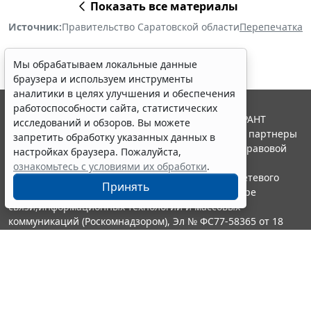
Показать все материалы
Источник:
Правительство Саратовской области
Перепечатка
Мы обрабатываем локальные данные
браузера и используем инструменты
аналитики в целях улучшения и обеспечения
работоспособности сайта, статистических
© ООО "НПП "ГАРАНТ-СЕРВИС", 2026. Система ГАРАНТ
исследований и обзоров. Вы можете
выпускается с 1990 года. Компания "Гарант" и ее партнеры
запретить обработку указанных данных в
являются участниками Российской ассоциации правовой
настройках браузера. Пожалуйста,
информации ГАРАНТ.
ознакомьтесь с условиями их обработки
.
Портал ГАРАНТ.РУ зарегистрирован в качестве сетевого
Принять
издания Федеральной службой по надзору в сфере
связи,информационных технологий и массовых
коммуникаций (Роскомнадзором), Эл № ФС77-58365 от 18
июня 2014 года.
16+
Контакты
8-800-200-88-88