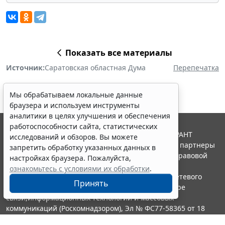
Показать все материалы
Источник:
Саратовская областная Дума
Перепечатка
Мы обрабатываем локальные данные
браузера и используем инструменты
аналитики в целях улучшения и обеспечения
работоспособности сайта, статистических
© ООО "НПП "ГАРАНТ-СЕРВИС", 2026. Система ГАРАНТ
исследований и обзоров. Вы можете
выпускается с 1990 года. Компания "Гарант" и ее партнеры
запретить обработку указанных данных в
являются участниками Российской ассоциации правовой
настройках браузера. Пожалуйста,
информации ГАРАНТ.
ознакомьтесь с условиями их обработки
.
Портал ГАРАНТ.РУ зарегистрирован в качестве сетевого
Принять
издания Федеральной службой по надзору в сфере
связи,информационных технологий и массовых
коммуникаций (Роскомнадзором), Эл № ФС77-58365 от 18
июня 2014 года.