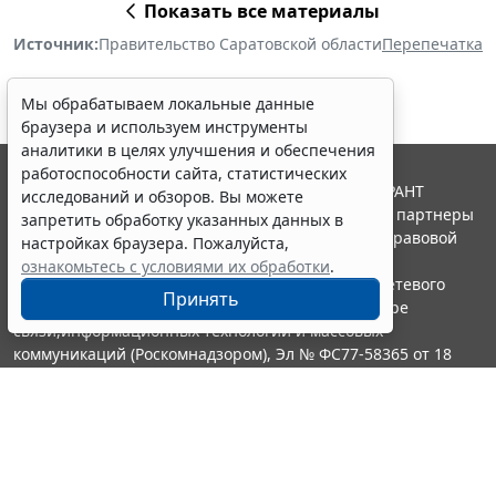
Показать все материалы
Источник:
Правительство Саратовской области
Перепечатка
Мы обрабатываем локальные данные
браузера и используем инструменты
аналитики в целях улучшения и обеспечения
работоспособности сайта, статистических
© ООО "НПП "ГАРАНТ-СЕРВИС", 2026. Система ГАРАНТ
исследований и обзоров. Вы можете
выпускается с 1990 года. Компания "Гарант" и ее партнеры
запретить обработку указанных данных в
являются участниками Российской ассоциации правовой
настройках браузера. Пожалуйста,
информации ГАРАНТ.
ознакомьтесь с условиями их обработки
.
Портал ГАРАНТ.РУ зарегистрирован в качестве сетевого
Принять
издания Федеральной службой по надзору в сфере
связи,информационных технологий и массовых
коммуникаций (Роскомнадзором), Эл № ФС77-58365 от 18
июня 2014 года.
16+
Контакты
8-800-200-88-88