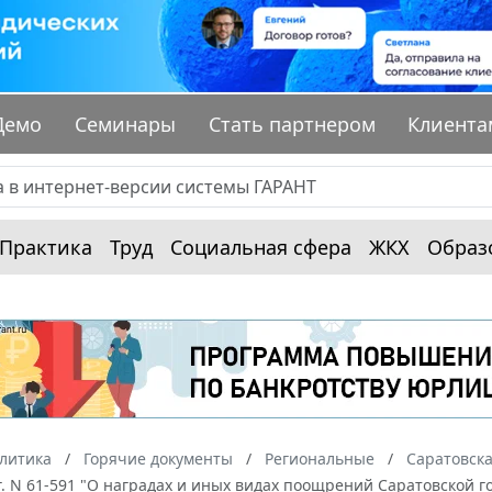
Демо
Семинары
Стать партнером
Клиента
Практика
Труд
Социальная сфера
ЖКХ
Образ
алитика
Горячие документы
Региональные
Саратовска
г. N 61-591 "О наградах и иных видах поощрений Саратовской го