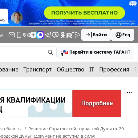
м
Войти
Eng
Перейти в систему ГАРАНТ
ование
Транспорт
Общество
IT
Профессия
П
я область
Решение Саратовской городской Думы от 20
родской Думы" (документ не вступил в силу)