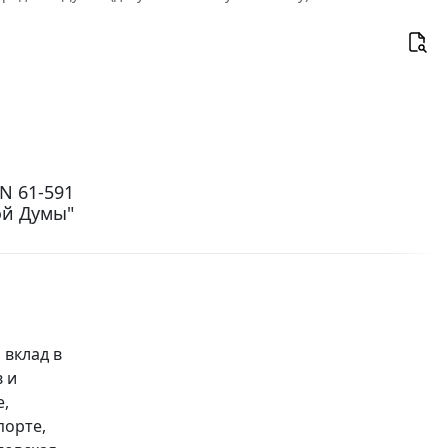
N 61-591
ой Думы"
 вклад в
 и
е,
порте,