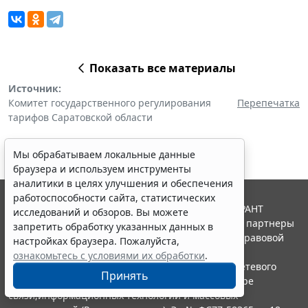
Показать все материалы
Источник:
Комитет государственного регулирования
Перепечатка
тарифов Саратовской области
Мы обрабатываем локальные данные
браузера и используем инструменты
аналитики в целях улучшения и обеспечения
работоспособности сайта, статистических
© ООО "НПП "ГАРАНТ-СЕРВИС", 2026. Система ГАРАНТ
исследований и обзоров. Вы можете
выпускается с 1990 года. Компания "Гарант" и ее партнеры
запретить обработку указанных данных в
являются участниками Российской ассоциации правовой
настройках браузера. Пожалуйста,
информации ГАРАНТ.
ознакомьтесь с условиями их обработки
.
Портал ГАРАНТ.РУ зарегистрирован в качестве сетевого
Принять
издания Федеральной службой по надзору в сфере
связи,информационных технологий и массовых