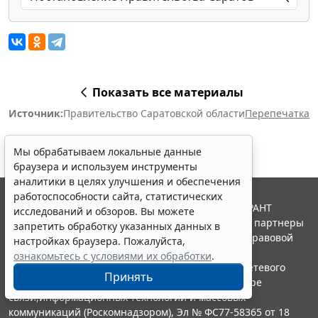
Показать все материалы
Источник:
Правительство Саратовской области
Перепечатка
Мы обрабатываем локальные данные
браузера и используем инструменты
аналитики в целях улучшения и обеспечения
работоспособности сайта, статистических
© ООО "НПП "ГАРАНТ-СЕРВИС", 2026. Система ГАРАНТ
исследований и обзоров. Вы можете
выпускается с 1990 года. Компания "Гарант" и ее партнеры
запретить обработку указанных данных в
являются участниками Российской ассоциации правовой
настройках браузера. Пожалуйста,
информации ГАРАНТ.
ознакомьтесь с условиями их обработки
.
Портал ГАРАНТ.РУ зарегистрирован в качестве сетевого
Принять
издания Федеральной службой по надзору в сфере
связи,информационных технологий и массовых
коммуникаций (Роскомнадзором), Эл № ФС77-58365 от 18