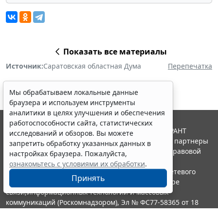
Показать все материалы
Источник:
Саратовская областная Дума
Перепечатка
Мы обрабатываем локальные данные
браузера и используем инструменты
аналитики в целях улучшения и обеспечения
работоспособности сайта, статистических
© ООО "НПП "ГАРАНТ-СЕРВИС", 2026. Система ГАРАНТ
исследований и обзоров. Вы можете
выпускается с 1990 года. Компания "Гарант" и ее партнеры
запретить обработку указанных данных в
являются участниками Российской ассоциации правовой
настройках браузера. Пожалуйста,
информации ГАРАНТ.
ознакомьтесь с условиями их обработки
.
Портал ГАРАНТ.РУ зарегистрирован в качестве сетевого
Принять
издания Федеральной службой по надзору в сфере
связи,информационных технологий и массовых
коммуникаций (Роскомнадзором), Эл № ФС77-58365 от 18
июня 2014 года.