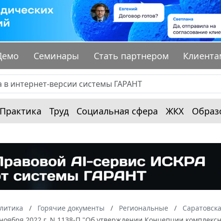
Демо
Семинары
Стать партнером
Клиента
Практика
Труд
Социальная сфера
ЖКХ
Образ
алитика
Горячие документы
Региональные
Саратовска
 ноября 2022 г. N 1138-П "Об утверждении Концепции комплекс