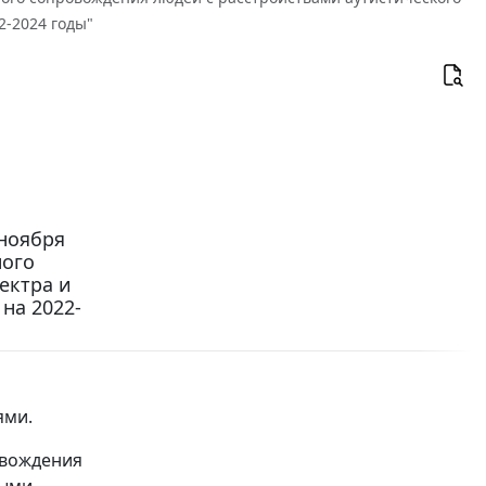
2-2024 годы"
 ноября
ного
ектра и
на 2022-
ями.
овождения
ными