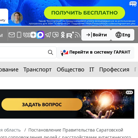
м
Войти
Eng
Перейти в систему ГАРАНТ
ование
Транспорт
Общество
IT
Профессия
П
я область
Постановление Правительства Саратовской
ного сопровождения людей с расстройствами аутистического