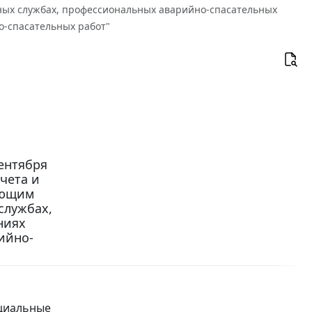
ных службах, профессиональных аварийно-спасательных
о-спасательных работ"
ентября
счета и
ающим
службах,
ниях
ийно-
оциальные