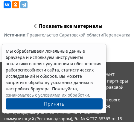
Показать все материалы
Источник:
Правительство Саратовской области
Перепечатка
Мы обрабатываем локальные данные
браузера и используем инструменты
аналитики в целях улучшения и обеспечения
работоспособности сайта, статистических
© ООО "НПП "ГАРАНТ-СЕРВИС", 2026. Система ГАРАНТ
исследований и обзоров. Вы можете
выпускается с 1990 года. Компания "Гарант" и ее партнеры
запретить обработку указанных данных в
являются участниками Российской ассоциации правовой
настройках браузера. Пожалуйста,
информации ГАРАНТ.
ознакомьтесь с условиями их обработки
.
Портал ГАРАНТ.РУ зарегистрирован в качестве сетевого
Принять
издания Федеральной службой по надзору в сфере
связи,информационных технологий и массовых
коммуникаций (Роскомнадзором), Эл № ФС77-58365 от 18
июня 2014 года.