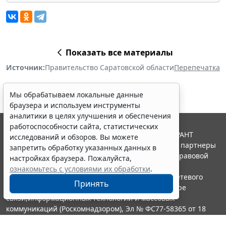
Показать все материалы
Источник:
Правительство Саратовской области
Перепечатка
Мы обрабатываем локальные данные
браузера и используем инструменты
аналитики в целях улучшения и обеспечения
работоспособности сайта, статистических
© ООО "НПП "ГАРАНТ-СЕРВИС", 2026. Система ГАРАНТ
исследований и обзоров. Вы можете
выпускается с 1990 года. Компания "Гарант" и ее партнеры
запретить обработку указанных данных в
являются участниками Российской ассоциации правовой
настройках браузера. Пожалуйста,
информации ГАРАНТ.
ознакомьтесь с условиями их обработки
.
Портал ГАРАНТ.РУ зарегистрирован в качестве сетевого
Принять
издания Федеральной службой по надзору в сфере
связи,информационных технологий и массовых
коммуникаций (Роскомнадзором), Эл № ФС77-58365 от 18
июня 2014 года.