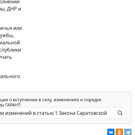
полнении
ны, ДНР и
вечья или
лужбы,
циальной
спублики
учать
иального
ции о вступлении в силу, изменениях и порядке
мы ГАРАНТ: