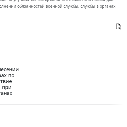
полнении обязанностей военной службы, службы в органах
внесении
рах по
ствие
х при
ганах