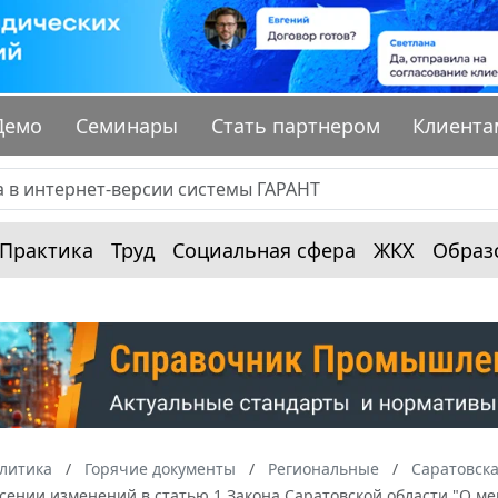
Демо
Семинары
Стать партнером
Клиента
Практика
Труд
Социальная сфера
ЖКХ
Образ
алитика
Горячие документы
Региональные
Саратовска
есении изменений в статью 1 Закона Саратовской области "О 