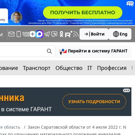
м
Войти
Eng
Перейти в систему ГАРАНТ
ование
Транспорт
Общество
IT
Профессия
П
я область
Закон Саратовской области от 4 июля 2022 г. N
мерах по улучшению материального положения инвалидов