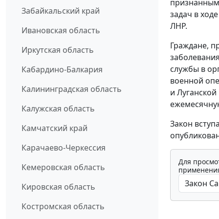
признанным 
Забайкальский край
задач в ход
ЛНР.
Ивановская область
Граждане, п
Иркутская область
заболевания
службы в ор
Кабардино-Балкария
военной опе
Калининградская область
и Луганской
ежемесячную
Калужская область
Закон вступ
Камчатский край
опубликован
Карачаево-Черкессия
Для просмо
Кемеровская область
применения
Кировская область
Костромская область