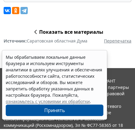
Показать все материалы
Источник:
Саратовская областная Дума
Перепечатка
Мы обрабатываем локальные данные
браузера и используем инструменты
аналитики в целях улучшения и обеспечения
работоспособности сайта, статистических
© ООО "НПП "ГАРАНТ-СЕРВИС", 2026. Система ГАРАНТ
исследований и обзоров. Вы можете
выпускается с 1990 года. Компания "Гарант" и ее партнеры
запретить обработку указанных данных в
являются участниками Российской ассоциации правовой
настройках браузера. Пожалуйста,
информации ГАРАНТ.
ознакомьтесь с условиями их обработки
.
Портал ГАРАНТ.РУ зарегистрирован в качестве сетевого
Принять
издания Федеральной службой по надзору в сфере
связи,информационных технологий и массовых
коммуникаций (Роскомнадзором), Эл № ФС77-58365 от 18
июня 2014 года.