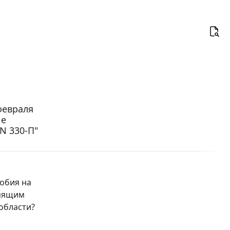
февраля
ие
N 330-П"
обия на
рмящим
 области?