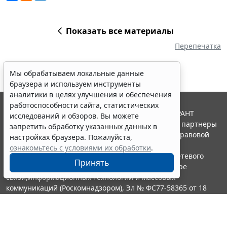
Показать все материалы
Перепечатка
Мы обрабатываем локальные данные
браузера и используем инструменты
аналитики в целях улучшения и обеспечения
работоспособности сайта, статистических
© ООО "НПП "ГАРАНТ-СЕРВИС", 2026. Система ГАРАНТ
исследований и обзоров. Вы можете
выпускается с 1990 года. Компания "Гарант" и ее партнеры
запретить обработку указанных данных в
являются участниками Российской ассоциации правовой
настройках браузера. Пожалуйста,
информации ГАРАНТ.
ознакомьтесь с условиями их обработки
.
Портал ГАРАНТ.РУ зарегистрирован в качестве сетевого
Принять
издания Федеральной службой по надзору в сфере
связи,информационных технологий и массовых
коммуникаций (Роскомнадзором), Эл № ФС77-58365 от 18
июня 2014 года.
16+