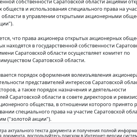
венной собственности Саратовской области акциями от
 обществ и использования специального права на уча
й области в управлении открытыми акционерными обще
ции").
ся, что права акционера открытых акционерных общес
ых находятся в государственной собственности Саратов
 имени Саратовской области осуществляет комитет по
имуществом Саратовской области.
ается порядок оформления волеизъявления акционера
тельности представителей интересов Саратовской обла
кторов, а также порядок назначения и деятельности
лей Саратовской области в совете директоров и ревизи
ционерного общества, в отношении которого принято 
вании специального права на участие Саратовской обла
им ("золотой акции").
тра актуального текста документа и получения полной информа
 документа, воспользуйтесь поиском в Интернет-версии систе