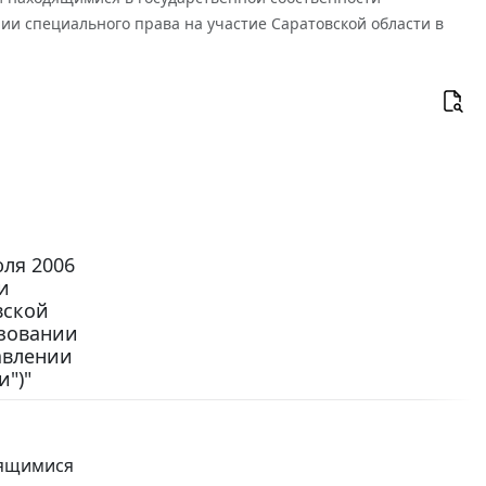
и специального права на участие Саратовской области в
ля 2006
и
вской
ьзовании
авлении
")"
дящимися