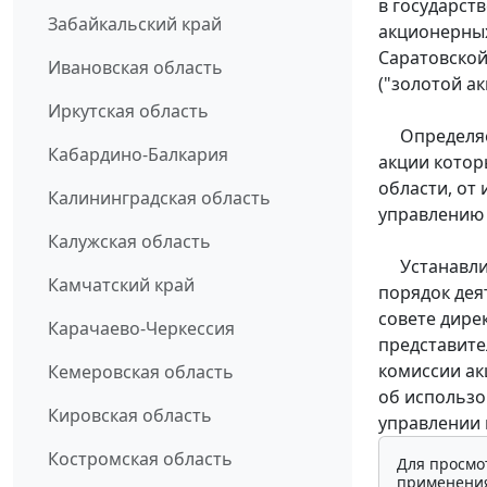
в государст
Забайкальский край
акционерных
Саратовско
Ивановская область
("золотой ак
Иркутская область
Определяет
Кабардино-Балкария
акции котор
области, от
Калининградская область
управлению 
Калужская область
Устанавлив
Камчатский край
порядок дея
совете дире
Карачаево-Черкессия
представите
комиссии ак
Кемеровская область
об использо
Кировская область
управлении 
Костромская область
Для просмо
применения