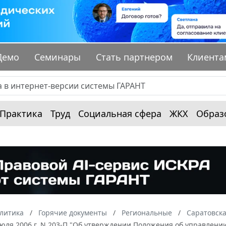
Демо
Семинары
Стать партнером
Клиента
Практика
Труд
Социальная сфера
ЖКХ
Образ
алитика
Горячие документы
Региональные
Саратовска
июля 2006 г. N 203-П "Об утверждении Положения об управлен