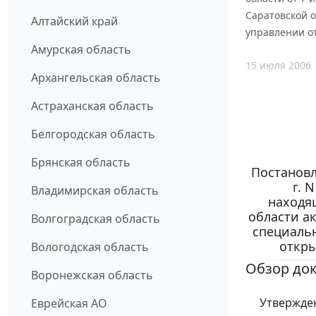
Саратовской 
Алтайский край
управлении о
Амурская область
15 июля 2006
Архангельская область
Астраханская область
Белгородская область
Брянская область
Постановл
г. 
Владимирская область
находя
области а
Волгоградская область
специальн
откры
Вологодская область
Обзор до
Воронежская область
Утвержденн
Еврейская АО