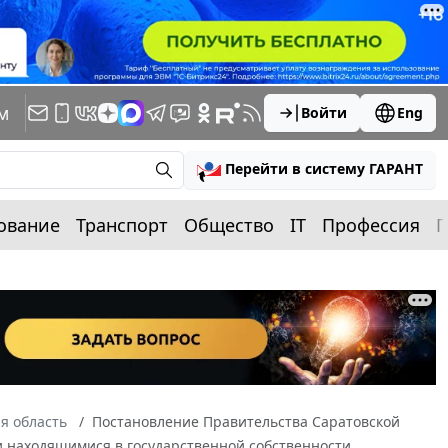
м
Войти
Eng
Перейти в систему ГАРАНТ
ование
Транспорт
Общество
IT
Профессия
П
я область
Постановление Правительства Саратовской
ии находящимися в государственной собственности