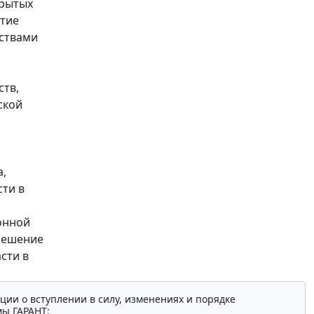
крытых
стие
ствами
тв,
ской
,
сти в
онной
решение
сти в
ции о вступлении в силу, изменениях и порядке
мы ГАРАНТ: