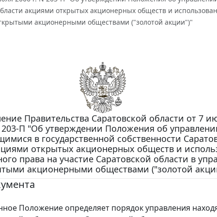
области акциями открытых акционерных обществ и использовани
ткрытыми акционерными обществами ("золотой акции")"
ение Правительства Саратовской области от 7 ию
N 203-П "Об утверждении Положения об управлени
щимися в государственной собственности Сарато
кциями открытых акционерных обществ и испол
ого права на участие Саратовской области в упр
тыми акционерными обществами ("золотой акции
кумента
ое Положение определяет порядок управления нахо